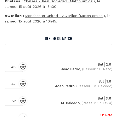
Chelsea :
Chelsea - Real Sociedad (Match amical)
, le
samedi 15 août 2026 à 15h00.
AC Milan :
Manchester United - AC Milan (Match amical)
, le
samedi 15 août 2026 à 16h45.
RÉSUMÉ DU MATCH
But
2:0
46'
Joao Pedro,
(Passeur : P. Neto)
But
1:0
47'
Joao Pedro,
(Passeur : M. Caicedo)
But
3:0
51'
M. Caicedo,
(Passeur : R. Lavia)
P. Neto