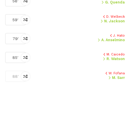
58'
G. Quenda
D. Welbeck
59'
N. Jackson
J. Hato
79'
A. Anselmino
M. Caicedo
85'
R. Watson
W. Fofana
88'
M. Sarr