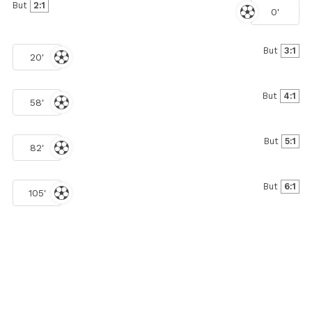
But
2:1
0'
But
3:1
20'
But
4:1
58'
But
5:1
82'
But
6:1
105'