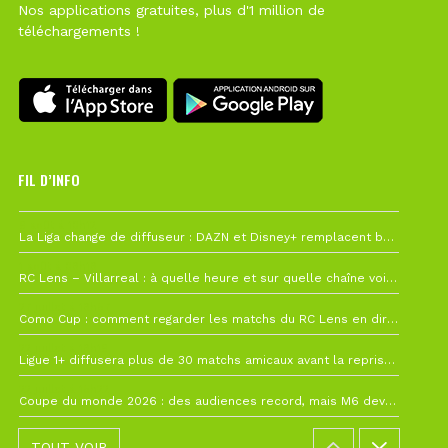
Nos applications gratuites, plus d'1 million de
téléchargements !
FIL D’INFO
6 août à 10h12
La Liga change de diffuseur : DAZN et Disney+ remplacent beIN Sports !
1 août à 09h19
RC Lens – Villarreal : à quelle heure et sur quelle chaîne voir la finale de la Como Cup ?
27 juillet à 19h57
Como Cup : comment regarder les matchs du RC Lens en direct ?
22 juillet à 19h16
Ligue 1+ diffusera plus de 30 matchs amicaux avant la reprise de la Ligue 1
22 juillet à 15h22
Coupe du monde 2026 : des audiences record, mais M6 devrait perdre très gros !
TOUT VOIR