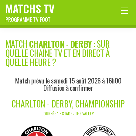
MATCHS TV
PROGRAMME TV FOOT
MATCH
CHARLTON
-
DERBY
: SUR
QUELLE CHAÎNE TV ET EN DIRECT À
QUELLE HEURE ?
Match prévu le samedi 15 août 2026 à 16h00
Diffusion à confirmer
CHARLTON - DERBY, CHAMPIONSHIP
JOURNÉE 1 • STADE : THE VALLEY