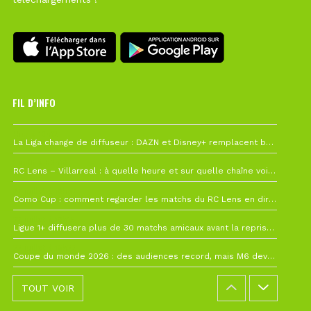
FIL D’INFO
Hier à 10h12
La Liga change de diffuseur : DAZN et Disney+ remplacent beIN Sports !
1 août à 09h19
RC Lens – Villarreal : à quelle heure et sur quelle chaîne voir la finale de la Como Cup ?
27 juillet à 19h57
Como Cup : comment regarder les matchs du RC Lens en direct ?
22 juillet à 19h16
Ligue 1+ diffusera plus de 30 matchs amicaux avant la reprise de la Ligue 1
22 juillet à 15h22
Coupe du monde 2026 : des audiences record, mais M6 devrait perdre très gros !
TOUT VOIR