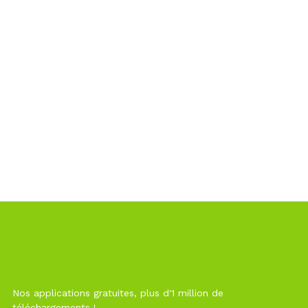
Nos applications gratuites, plus d'1 million de
téléchargements !