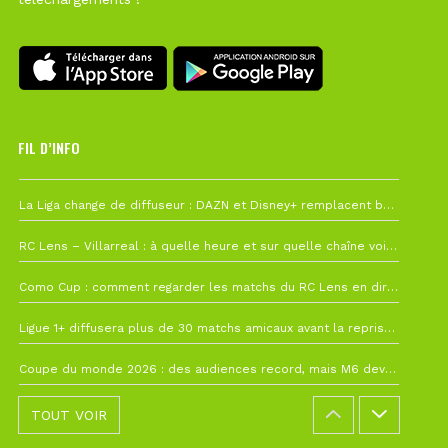
FIL D’INFO
6 août à 10h12
La Liga change de diffuseur : DAZN et Disney+ remplacent beIN Sports !
1 août à 09h19
RC Lens – Villarreal : à quelle heure et sur quelle chaîne voir la finale de la Como Cup ?
27 juillet à 19h57
Como Cup : comment regarder les matchs du RC Lens en direct ?
22 juillet à 19h16
Ligue 1+ diffusera plus de 30 matchs amicaux avant la reprise de la Ligue 1
22 juillet à 15h22
Coupe du monde 2026 : des audiences record, mais M6 devrait perdre très gros !
TOUT VOIR