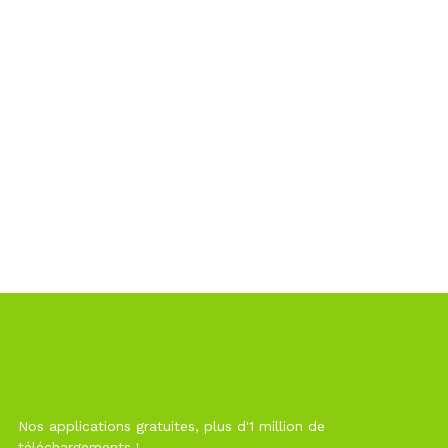
Nos applications gratuites, plus d'1 million de
téléchargements !