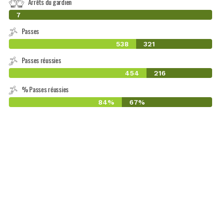
Arrêts du gardien
0
7
Passes
538
321
Passes réussies
454
216
% Passes réussies
84%
67%