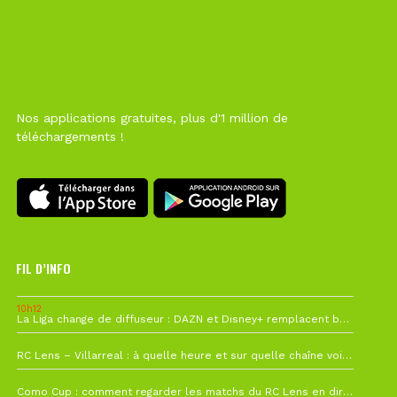
Nos applications gratuites, plus d'1 million de
téléchargements !
FIL D’INFO
10h12
La Liga change de diffuseur : DAZN et Disney+ remplacent beIN Sports !
1 août à 09h19
RC Lens – Villarreal : à quelle heure et sur quelle chaîne voir la finale de la Como Cup ?
27 juillet à 19h57
Como Cup : comment regarder les matchs du RC Lens en direct ?