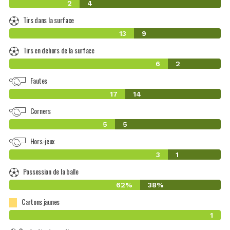
2
4
Tirs dans la surface
13
9
Tirs en dehors de la surface
6
2
Fautes
17
14
Corners
5
5
Hors-jeux
3
1
Possession de la balle
62%
38%
Cartons jaunes
1