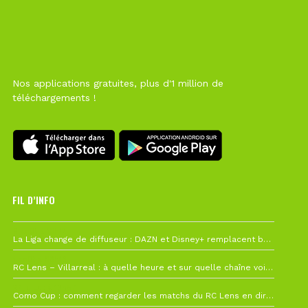
Nos applications gratuites, plus d'1 million de
téléchargements !
FIL D’INFO
6 août à 10h12
La Liga change de diffuseur : DAZN et Disney+ remplacent beIN Sports !
1 août à 09h19
RC Lens – Villarreal : à quelle heure et sur quelle chaîne voir la finale de la Como Cup ?
27 juillet à 19h57
Como Cup : comment regarder les matchs du RC Lens en direct ?