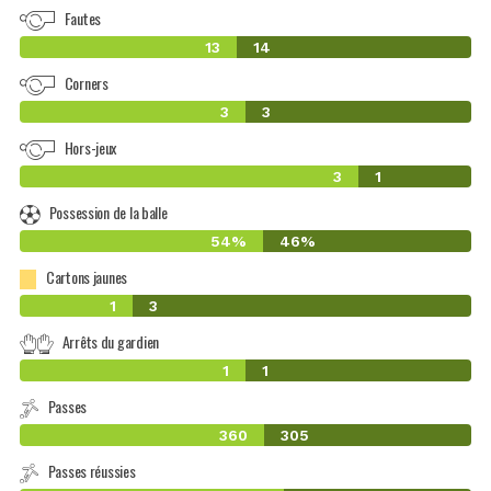
Fautes
13
14
Corners
3
3
Hors-jeux
3
1
Possession de la balle
54%
46%
Cartons jaunes
1
3
Arrêts du gardien
1
1
Passes
360
305
Passes réussies