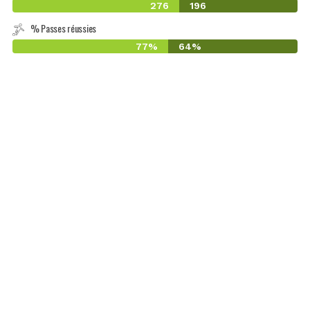
276
196
% Passes réussies
77%
64%