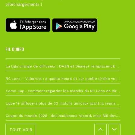
téléchargements !
FIL D’INFO
6 août à 10h12
La Liga change de diffuseur : DAZN et Disney+ remplacent beIN Sports !
1 août à 09h19
RC Lens – Villarreal : à quelle heure et sur quelle chaîne voir la finale de la Como Cup ?
27 juillet à 19h57
Como Cup : comment regarder les matchs du RC Lens en direct ?
22 juillet à 19h16
Ligue 1+ diffusera plus de 30 matchs amicaux avant la reprise de la Ligue 1
22 juillet à 15h22
Coupe du monde 2026 : des audiences record, mais M6 devrait perdre très gros !
TOUT VOIR