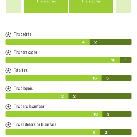
Tirs cadrés
Tirs cadrés
Tirs cadrés
4
2
Tirs hors cadre
10
1
Total tirs
16
5
Tirs bloqués
2
2
Tirs dans la surface
10
3
Tirs en dehors de la surface
6
2