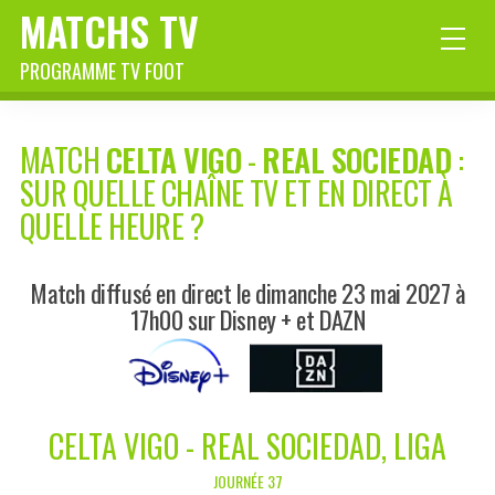
MATCHS TV
PROGRAMME TV FOOT
MATCH
CELTA VIGO
-
REAL SOCIEDAD
:
SUR QUELLE CHAÎNE TV ET EN DIRECT À
QUELLE HEURE ?
Match diffusé en direct le dimanche 23 mai 2027 à
17h00 sur Disney + et DAZN
CELTA VIGO - REAL SOCIEDAD, LIGA
JOURNÉE 37