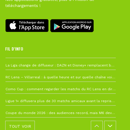
téléchargements !
FIL D’INFO
Hier à 10h12
La Liga change de diffuseur : DAZN et Disney+ remplacent beIN Sports !
1 août à 09h19
RC Lens – Villarreal : à quelle heure et sur quelle chaîne voir la finale de la Como Cup ?
27 juillet à 19h57
Como Cup : comment regarder les matchs du RC Lens en direct ?
22 juillet à 19h16
Ligue 1+ diffusera plus de 30 matchs amicaux avant la reprise de la Ligue 1
22 juillet à 15h22
Coupe du monde 2026 : des audiences record, mais M6 devrait perdre très gros !
TOUT VOIR