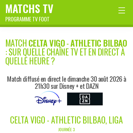
MATCHS TV
PROGRAMME TV FOOT
MATCH
CELTA VIGO
-
ATHLETIC BILBAO
: SUR QUELLE CHAÎNE TV ET EN DIRECT À
QUELLE HEURE ?
Match diffusé en direct le dimanche 30 août 2026 à
21h30 sur Disney + et DAZN
CELTA VIGO - ATHLETIC BILBAO, LIGA
JOURNÉE 3