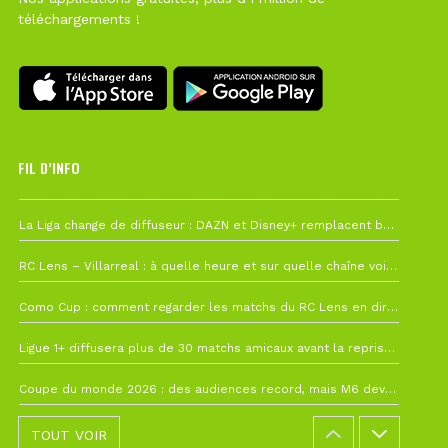
téléchargements !
FIL D’INFO
Hier à 10h12
La Liga change de diffuseur : DAZN et Disney+ remplacent beIN Sports !
1 août à 09h19
RC Lens – Villarreal : à quelle heure et sur quelle chaîne voir la finale de la Como Cup ?
27 juillet à 19h57
Como Cup : comment regarder les matchs du RC Lens en direct ?
22 juillet à 19h16
Ligue 1+ diffusera plus de 30 matchs amicaux avant la reprise de la Ligue 1
22 juillet à 15h22
Coupe du monde 2026 : des audiences record, mais M6 devrait perdre très gros !
TOUT VOIR