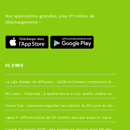
Nos applications gratuites, plus d'1 million de
téléchargements !
FIL D’INFO
6 août à 10h12
La Liga change de diffuseur : DAZN et Disney+ remplacent beIN Sports !
1 août à 09h19
RC Lens – Villarreal : à quelle heure et sur quelle chaîne voir la finale de la Como Cup ?
27 juillet à 19h57
Como Cup : comment regarder les matchs du RC Lens en direct ?
22 juillet à 19h16
Ligue 1+ diffusera plus de 30 matchs amicaux avant la reprise de la Ligue 1
22 juillet à 15h22
Coupe du monde 2026 : des audiences record, mais M6 devrait perdre très gros !