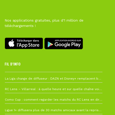
Nos applications gratuites, plus d'1 million de
téléchargements !
FIL D’INFO
6 août à 10h12
La Liga change de diffuseur : DAZN et Disney+ remplacent beIN Sports !
1 août à 09h19
RC Lens – Villarreal : à quelle heure et sur quelle chaîne voir la finale de la Como Cup ?
27 juillet à 19h57
Como Cup : comment regarder les matchs du RC Lens en direct ?
22 juillet à 19h16
Ligue 1+ diffusera plus de 30 matchs amicaux avant la reprise de la Ligue 1