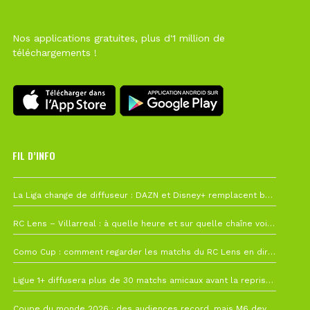
Nos applications gratuites, plus d'1 million de
téléchargements !
FIL D’INFO
6 août à 10h12
La Liga change de diffuseur : DAZN et Disney+ remplacent beIN Sports !
1 août à 09h19
RC Lens – Villarreal : à quelle heure et sur quelle chaîne voir la finale de la Como Cup ?
27 juillet à 19h57
Como Cup : comment regarder les matchs du RC Lens en direct ?
22 juillet à 19h16
Ligue 1+ diffusera plus de 30 matchs amicaux avant la reprise de la Ligue 1
22 juillet à 15h22
Coupe du monde 2026 : des audiences record, mais M6 devrait perdre très gros !