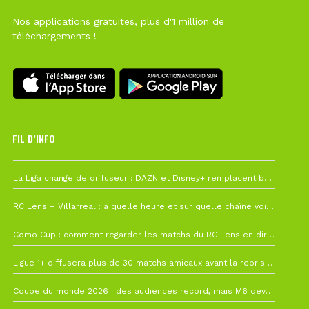
Nos applications gratuites, plus d'1 million de
téléchargements !
FIL D’INFO
Hier à 10h12
La Liga change de diffuseur : DAZN et Disney+ remplacent beIN Sports !
1 août à 09h19
RC Lens – Villarreal : à quelle heure et sur quelle chaîne voir la finale de la Como Cup ?
27 juillet à 19h57
Como Cup : comment regarder les matchs du RC Lens en direct ?
22 juillet à 19h16
Ligue 1+ diffusera plus de 30 matchs amicaux avant la reprise de la Ligue 1
22 juillet à 15h22
Coupe du monde 2026 : des audiences record, mais M6 devrait perdre très gros !