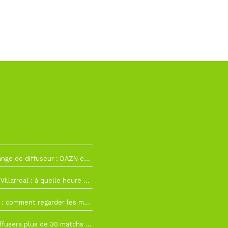
2
La Liga change de diffuseur : DAZN et Disney+ remplacent beIN Sports !
h19
RC Lens – Villarreal : à quelle heure et sur quelle chaîne voir la finale de la Como Cup ?
 19h57
Como Cup : comment regarder les matchs du RC Lens en direct ?
 19h16
Ligue 1+ diffusera plus de 30 matchs amicaux avant la reprise de la Ligue 1