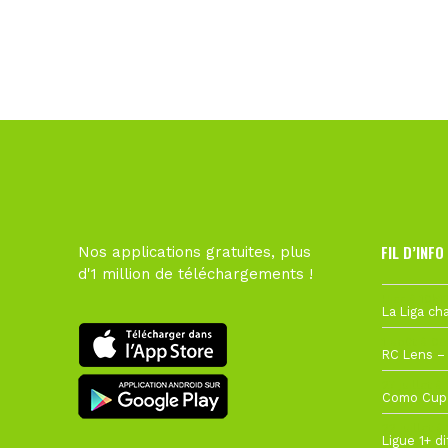
FIL D’INFO
Nos applications gratuites, plus
d'1 million de téléchargements !
Hier à 10h1
1 août à 09
27 juillet à
22 juillet à