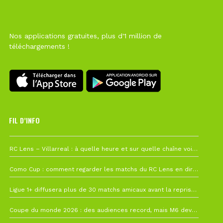
Nos applications gratuites, plus d'1 million de
téléchargements !
FIL D’INFO
1 août à 09h19
RC Lens – Villarreal : à quelle heure et sur quelle chaîne voir la finale de la Como Cup ?
27 juillet à 19h57
Como Cup : comment regarder les matchs du RC Lens en direct ?
22 juillet à 19h16
Ligue 1+ diffusera plus de 30 matchs amicaux avant la reprise de la Ligue 1
22 juillet à 15h22
Coupe du monde 2026 : des audiences record, mais M6 devrait perdre très gros !