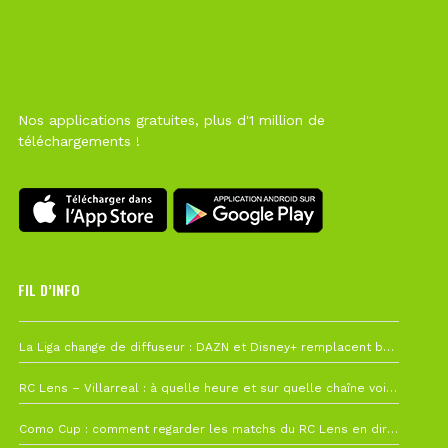
Nos applications gratuites, plus d'1 million de
téléchargements !
FIL D’INFO
6 août à 10h12
La Liga change de diffuseur : DAZN et Disney+ remplacent beIN Sports !
1 août à 09h19
RC Lens – Villarreal : à quelle heure et sur quelle chaîne voir la finale de la Como Cup ?
27 juillet à 19h57
Como Cup : comment regarder les matchs du RC Lens en direct ?