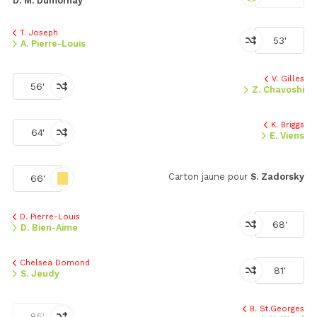
D. M. Dumornay
T. Joseph
53'
A. Pierre-Louis
V. Gilles
56'
Z. Chavoshi
K. Briggs
64'
E. Viens
Carton jaune pour
S. Zadorsky
66'
D. Pierre-Louis
68'
D. Bien-Aime
Chelsea Domond
81'
S. Jeudy
B. St.Georges
85'