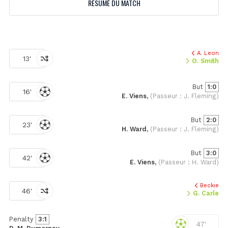
RÉSUMÉ DU MATCH
A. Leon
13'
O. Smith
But
1:0
16'
E. Viens,
(Passeur : J. Fleming)
But
2:0
23'
H. Ward,
(Passeur : J. Fleming)
But
3:0
42'
E. Viens,
(Passeur : H. Ward)
Beckie
46'
G. Carle
Penalty
3:1
47'