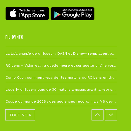
FIL D’INFO
6 août à 10h12
La Liga change de diffuseur : DAZN et Disney+ remplacent beIN Sports !
1 août à 09h19
RC Lens – Villarreal : à quelle heure et sur quelle chaîne voir la finale de la Como Cup ?
27 juillet à 19h57
Como Cup : comment regarder les matchs du RC Lens en direct ?
22 juillet à 19h16
Ligue 1+ diffusera plus de 30 matchs amicaux avant la reprise de la Ligue 1
22 juillet à 15h22
Coupe du monde 2026 : des audiences record, mais M6 devrait perdre très gros !
TOUT VOIR