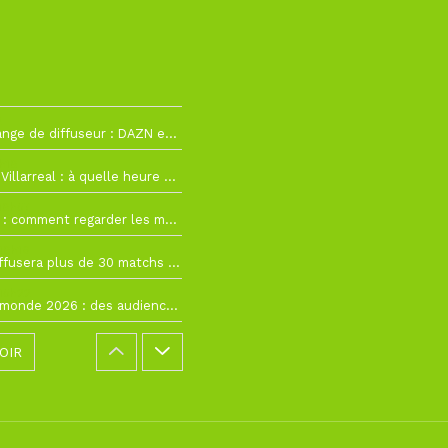
2
La Liga change de diffuseur : DAZN et Disney+ remplacent beIN Sports !
h19
RC Lens – Villarreal : à quelle heure et sur quelle chaîne voir la finale de la Como Cup ?
 19h57
Como Cup : comment regarder les matchs du RC Lens en direct ?
 19h16
Ligue 1+ diffusera plus de 30 matchs amicaux avant la reprise de la Ligue 1
 15h22
Coupe du monde 2026 : des audiences record, mais M6 devrait perdre très gros !
OIR