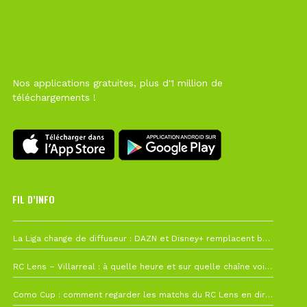
Nos applications gratuites, plus d'1 million de
téléchargements !
FIL D’INFO
6 août à 10h12
La Liga change de diffuseur : DAZN et Disney+ remplacent beIN Sports !
1 août à 09h19
RC Lens – Villarreal : à quelle heure et sur quelle chaîne voir la finale de la Como Cup ?
27 juillet à 19h57
Como Cup : comment regarder les matchs du RC Lens en direct ?