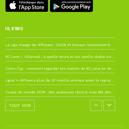
FIL D’INFO
6 août à 10h12
La Liga change de diffuseur : DAZN et Disney+ remplacent beIN Sports !
1 août à 09h19
RC Lens – Villarreal : à quelle heure et sur quelle chaîne voir la finale de la Como Cup ?
27 juillet à 19h57
Como Cup : comment regarder les matchs du RC Lens en direct ?
22 juillet à 19h16
Ligue 1+ diffusera plus de 30 matchs amicaux avant la reprise de la Ligue 1
22 juillet à 15h22
Coupe du monde 2026 : des audiences record, mais M6 devrait perdre très gros !
TOUT VOIR