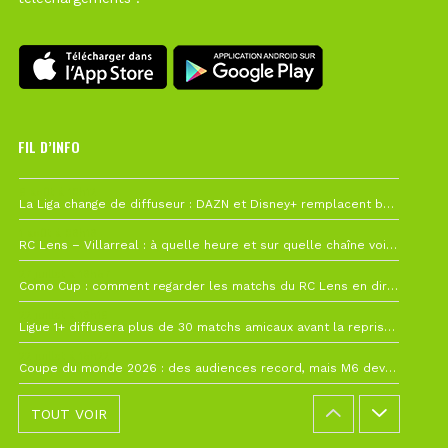
FIL D’INFO
6 août à 10h12
La Liga change de diffuseur : DAZN et Disney+ remplacent beIN Sports !
1 août à 09h19
RC Lens – Villarreal : à quelle heure et sur quelle chaîne voir la finale de la Como Cup ?
27 juillet à 19h57
Como Cup : comment regarder les matchs du RC Lens en direct ?
22 juillet à 19h16
Ligue 1+ diffusera plus de 30 matchs amicaux avant la reprise de la Ligue 1
22 juillet à 15h22
Coupe du monde 2026 : des audiences record, mais M6 devrait perdre très gros !
TOUT VOIR