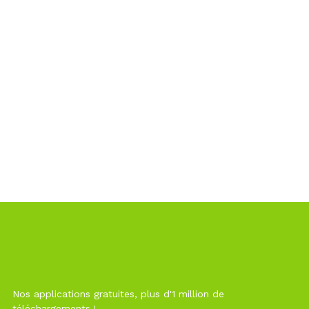
Nos applications gratuites, plus d'1 million de
téléchargements !