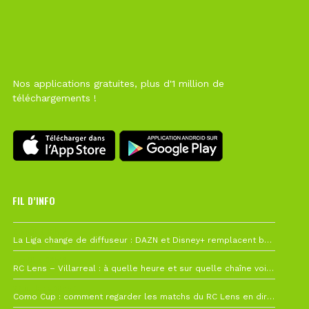
Nos applications gratuites, plus d'1 million de
téléchargements !
FIL D’INFO
6 août à 10h12
La Liga change de diffuseur : DAZN et Disney+ remplacent beIN Sports !
1 août à 09h19
RC Lens – Villarreal : à quelle heure et sur quelle chaîne voir la finale de la Como Cup ?
27 juillet à 19h57
Como Cup : comment regarder les matchs du RC Lens en direct ?