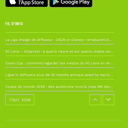
FIL D’INFO
6 août à 10h12
La Liga change de diffuseur : DAZN et Disney+ remplacent beIN Sports !
1 août à 09h19
RC Lens – Villarreal : à quelle heure et sur quelle chaîne voir la finale de la Como Cup ?
27 juillet à 19h57
Como Cup : comment regarder les matchs du RC Lens en direct ?
22 juillet à 19h16
Ligue 1+ diffusera plus de 30 matchs amicaux avant la reprise de la Ligue 1
22 juillet à 15h22
Coupe du monde 2026 : des audiences record, mais M6 devrait perdre très gros !
TOUT VOIR