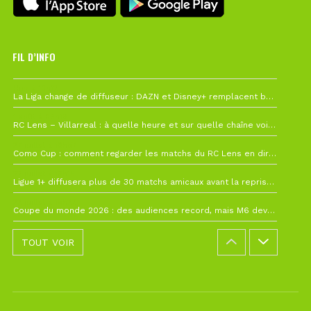
FIL D’INFO
Hier à 10h12
La Liga change de diffuseur : DAZN et Disney+ remplacent beIN Sports !
1 août à 09h19
RC Lens – Villarreal : à quelle heure et sur quelle chaîne voir la finale de la Como Cup ?
27 juillet à 19h57
Como Cup : comment regarder les matchs du RC Lens en direct ?
22 juillet à 19h16
Ligue 1+ diffusera plus de 30 matchs amicaux avant la reprise de la Ligue 1
22 juillet à 15h22
Coupe du monde 2026 : des audiences record, mais M6 devrait perdre très gros !
TOUT VOIR