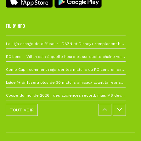
FIL D’INFO
6 août à 10h12
La Liga change de diffuseur : DAZN et Disney+ remplacent beIN Sports !
1 août à 09h19
RC Lens – Villarreal : à quelle heure et sur quelle chaîne voir la finale de la Como Cup ?
27 juillet à 19h57
Como Cup : comment regarder les matchs du RC Lens en direct ?
22 juillet à 19h16
Ligue 1+ diffusera plus de 30 matchs amicaux avant la reprise de la Ligue 1
22 juillet à 15h22
Coupe du monde 2026 : des audiences record, mais M6 devrait perdre très gros !
TOUT VOIR