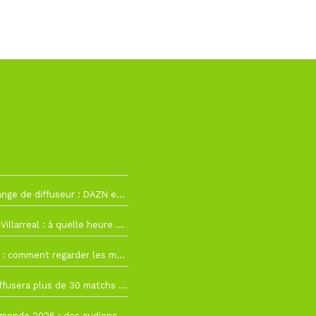
La Liga change de diffuseur : DAZN et Disney+ remplacent beIN Sports !
h19
RC Lens – Villarreal : à quelle heure et sur quelle chaîne voir la finale de la Como Cup ?
 19h57
Como Cup : comment regarder les matchs du RC Lens en direct ?
 19h16
Ligue 1+ diffusera plus de 30 matchs amicaux avant la reprise de la Ligue 1
 15h22
Coupe du monde 2026 : des audiences record, mais M6 devrait perdre très gros !