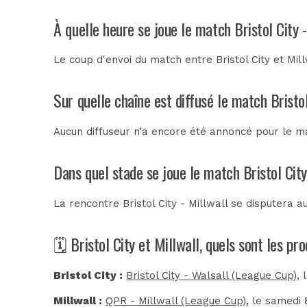
À quelle heure se joue le match Bristol City -
Le coup d'envoi du match entre Bristol City et Mil
Sur quelle chaîne est diffusé le match Bristol
Aucun diffuseur n’a encore été annoncé pour le mat
Dans quel stade se joue le match Bristol City
La rencontre Bristol City - Millwall se disputera 
🗓️ Bristol City et Millwall, quels sont les p
Bristol City :
Bristol City - Walsall (League Cup)
, 
Millwall :
QPR - Millwall (League Cup)
, le samedi 