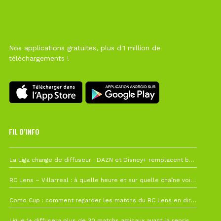
Nos applications gratuites, plus d'1 million de
téléchargements !
FIL D’INFO
6 août à 10h12
La Liga change de diffuseur : DAZN et Disney+ remplacent beIN Sports !
1 août à 09h19
RC Lens – Villarreal : à quelle heure et sur quelle chaîne voir la finale de la Como Cup ?
27 juillet à 19h57
Como Cup : comment regarder les matchs du RC Lens en direct ?
22 juillet à 19h16
Ligue 1+ diffusera plus de 30 matchs amicaux avant la reprise de la Ligue 1