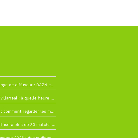
2
La Liga change de diffuseur : DAZN et Disney+ remplacent beIN Sports !
h19
RC Lens – Villarreal : à quelle heure et sur quelle chaîne voir la finale de la Como Cup ?
 19h57
Como Cup : comment regarder les matchs du RC Lens en direct ?
 19h16
Ligue 1+ diffusera plus de 30 matchs amicaux avant la reprise de la Ligue 1
 15h22
Coupe du monde 2026 : des audiences record, mais M6 devrait perdre très gros !