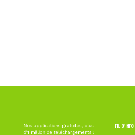
FIL D’INFO
Nos applications gratuites, plus
d'1 million de téléchargements !