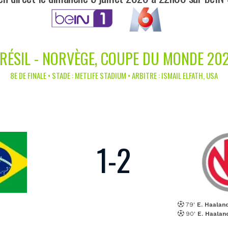
RÉSIL - NORVÈGE, COUPE DU MONDE 20
8E DE FINALE • STADE : METLIFE STADIUM • ARBITRE : ISMAIL ELFATH, USA
1
-
2
79'
E. Haalan
90'
E. Haalan