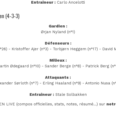
Entraîneur :
Carlo Ancelotti
ken (4-3-3)
Gardien :
Ørjan Nyland (n°1)
Défenseurs :
°26) - Kristoffer Ajer (n°3) - Torbjørn Heggem (n°17) - David 
Milieux :
artin Ødegaard (n°10) - Sander Berge (n°8) - Patrick Berg (n°
Attaquants :
xander Sørloth (n°7) - Erling Haaland (n°9) - Antonio Nusa (n
Entraîneur :
Stale Solbakken
N LIVE (compos officielles, stats, notes, résumé...) sur
notr