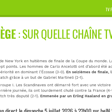
TV 
ÈGE
: SUR QUELLE CHAÎNE TV
 de New York en huitièmes de finale de la Coupe du monde. L
pt points. Les hommes de Carlo Ancelotti ont d’abord été ac
upériorité en dominant l’Écosse (3-0).
En seizièmes de finale, 
tch grâce à un but de Gabriel Martineli (2-1).
oupe I. Les Scandinaves ont démarré fort avec une victoire c
ernière journée, ils ont lourdement chuté contre la France (4
ch très disputé (2-1).
Emmenée par un Erling Haaland en gran
en direct le dimanche 5 juillet 2026 à 22h00 sur beIN