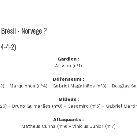
 Brésil - Norvège ?
 (4-4-2)
Gardien :
Alisson (n°1)
Défenseurs :
13) - Marquinhos (n°4) - Gabriel Magalhães (n°3) - Douglas Sa
Milieux :
26) - Bruno Guimarães (n°8) - Casemiro (n°5) - Gabriel Martine
Attaquants :
Matheus Cunha (n°9) - Vinícius Júnior (n°7)