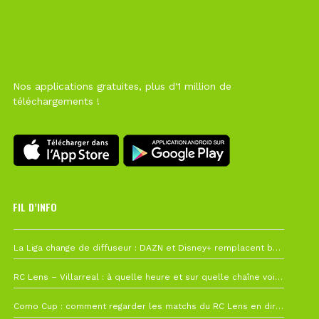
Nos applications gratuites, plus d'1 million de
téléchargements !
FIL D’INFO
6 août à 10h12
La Liga change de diffuseur : DAZN et Disney+ remplacent beIN Sports !
1 août à 09h19
RC Lens – Villarreal : à quelle heure et sur quelle chaîne voir la finale de la Como Cup ?
27 juillet à 19h57
Como Cup : comment regarder les matchs du RC Lens en direct ?