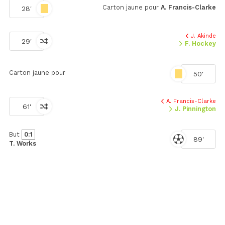
Carton jaune pour
A. Francis-Clarke
28'
J. Akinde
29'
F. Hockey
Carton jaune pour
50'
A. Francis-Clarke
61'
J. Pinnington
But
0:1
89'
T. Works