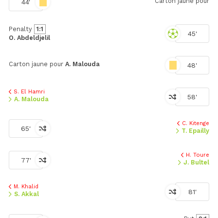
Carton jaune pour
44'
Penalty
1:1
45'
O. Abdeldjelil
Carton jaune pour
A. Malouda
48'
S. El Hamri
58'
A. Malouda
C. Kitenge
65'
T. Epailly
H. Toure
77'
J. Bultel
M. Khalid
81'
S. Akkal