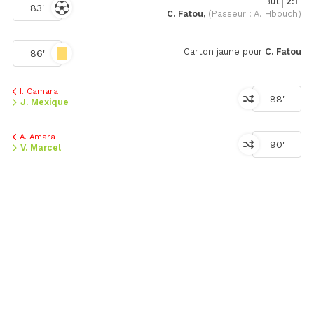
But
2:1
83'
C. Fatou,
(Passeur : A. Hbouch)
Carton jaune pour
C. Fatou
86'
I. Camara
88'
J. Mexique
A. Amara
90'
V. Marcel