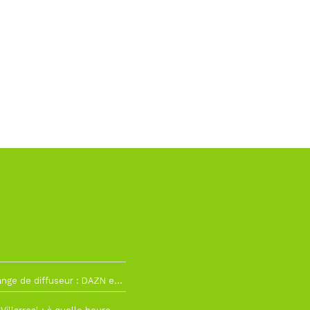
2
La Liga change de diffuseur : DAZN et Disney+ remplacent beIN Sports !
h19