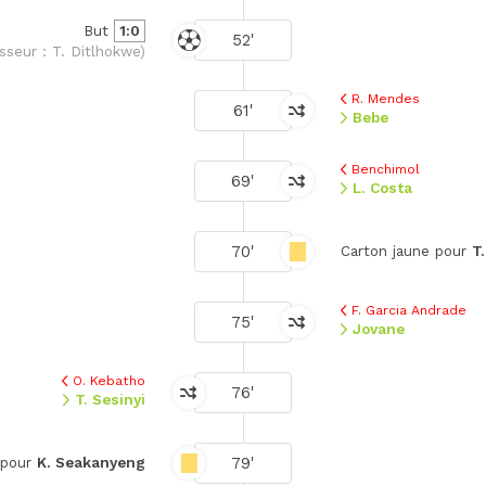
But
1:0
52'
sseur : T. Ditlhokwe)
R. Mendes
61'
Bebe
Benchimol
69'
L. Costa
70'
Carton jaune pour
T
F. Garcia Andrade
75'
Jovane
O. Kebatho
76'
T. Sesinyi
79'
 pour
K. Seakanyeng