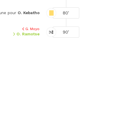
80'
aune pour
O. Kebatho
G. Moyo
90'
O. Ramotse