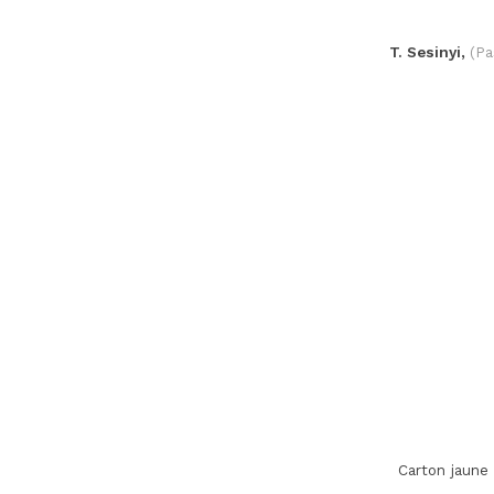
T. Sesinyi,
(Pa
Carton jaune