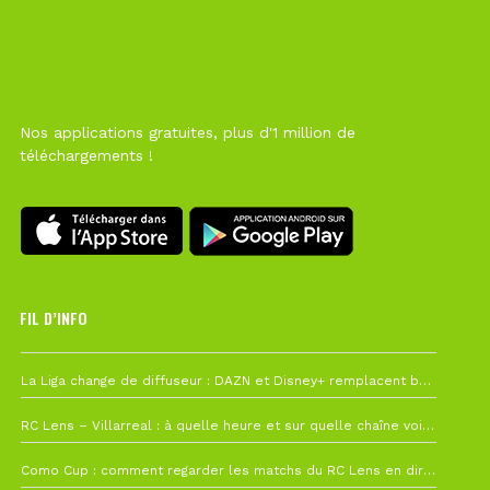
Nos applications gratuites, plus d'1 million de
téléchargements !
FIL D’INFO
6 août à 10h12
La Liga change de diffuseur : DAZN et Disney+ remplacent beIN Sports !
1 août à 09h19
RC Lens – Villarreal : à quelle heure et sur quelle chaîne voir la finale de la Como Cup ?
27 juillet à 19h57
Como Cup : comment regarder les matchs du RC Lens en direct ?