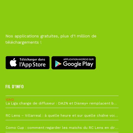
Nos applications gratuites, plus d'1 million de
téléchargements !
FIL D’INFO
10h12
La Liga change de diffuseur : DAZN et Disney+ remplacent beIN Sports !
1 août à 09h19
RC Lens – Villarreal : à quelle heure et sur quelle chaîne voir la finale de la Como Cup ?
27 juillet à 19h57
Como Cup : comment regarder les matchs du RC Lens en direct ?