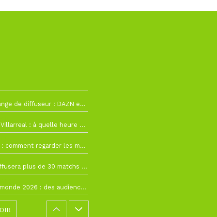
2
La Liga change de diffuseur : DAZN et Disney+ remplacent beIN Sports !
h19
RC Lens – Villarreal : à quelle heure et sur quelle chaîne voir la finale de la Como Cup ?
 19h57
Como Cup : comment regarder les matchs du RC Lens en direct ?
 19h16
Ligue 1+ diffusera plus de 30 matchs amicaux avant la reprise de la Ligue 1
 15h22
Coupe du monde 2026 : des audiences record, mais M6 devrait perdre très gros !
OIR