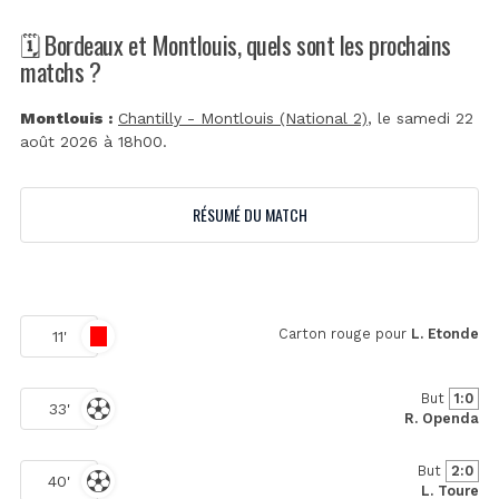
🗓️ Bordeaux et Montlouis, quels sont les prochains
matchs ?
Montlouis :
Chantilly - Montlouis (National 2)
, le samedi 22
août 2026 à 18h00.
RÉSUMÉ DU MATCH
Carton rouge pour
L. Etonde
11'
But
1:0
33'
R. Openda
But
2:0
40'
L. Toure