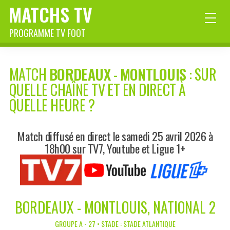
MATCHS TV
PROGRAMME TV FOOT
MATCH
BORDEAUX
-
MONTLOUIS
: SUR
QUELLE CHAÎNE TV ET EN DIRECT À
QUELLE HEURE ?
Match diffusé en direct le samedi 25 avril 2026 à
18h00 sur TV7, Youtube et Ligue 1+
BORDEAUX - MONTLOUIS, NATIONAL 2
GROUPE A - 27 • STADE : STADE ATLANTIQUE