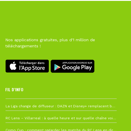
Nos applications gratuites, plus d'1 million de
téléchargements !
FIL D’INFO
6 août à 10h12
La Liga change de diffuseur : DAZN et Disney+ remplacent beIN Sports !
1 août à 09h19
RC Lens – Villarreal : à quelle heure et sur quelle chaîne voir la finale de la Como Cup ?
27 juillet à 19h57
Como Cup : comment regarder les matchs du RC Lens en direct ?