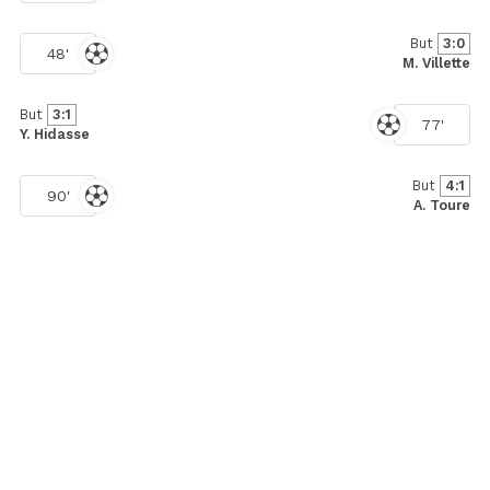
But
3:0
48'
M. Villette
But
3:1
77'
Y. Hidasse
But
4:1
90'
A. Toure