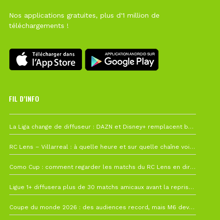
Nos applications gratuites, plus d'1 million de
téléchargements !
FIL D’INFO
6 août à 10h12
La Liga change de diffuseur : DAZN et Disney+ remplacent beIN Sports !
1 août à 09h19
RC Lens – Villarreal : à quelle heure et sur quelle chaîne voir la finale de la Como Cup ?
27 juillet à 19h57
Como Cup : comment regarder les matchs du RC Lens en direct ?
22 juillet à 19h16
Ligue 1+ diffusera plus de 30 matchs amicaux avant la reprise de la Ligue 1
22 juillet à 15h22
Coupe du monde 2026 : des audiences record, mais M6 devrait perdre très gros !