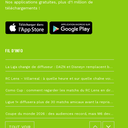
Nos applications gratuites, plus d'1 million de
téléchargements !
FIL D’INFO
6 août à 10h12
La Liga change de diffuseur : DAZN et Disney+ remplacent beIN Sports !
1 août à 09h19
RC Lens – Villarreal : à quelle heure et sur quelle chaîne voir la finale de la Como Cup ?
27 juillet à 19h57
Como Cup : comment regarder les matchs du RC Lens en direct ?
22 juillet à 19h16
Ligue 1+ diffusera plus de 30 matchs amicaux avant la reprise de la Ligue 1
22 juillet à 15h22
Coupe du monde 2026 : des audiences record, mais M6 devrait perdre très gros !
TOUT VOIR