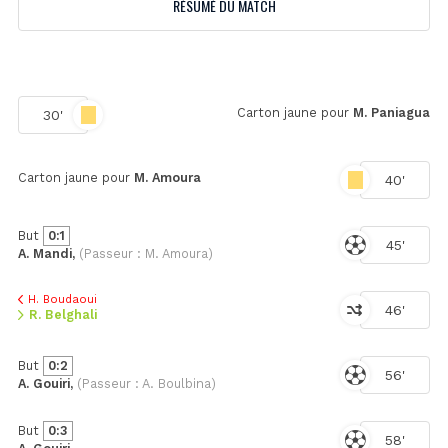
RÉSUMÉ DU MATCH
Carton jaune pour
M. Paniagua
30'
Carton jaune pour
M. Amoura
40'
But
0:1
45'
A. Mandi,
(Passeur : M. Amoura)
H. Boudaoui
46'
R. Belghali
But
0:2
56'
A. Gouiri,
(Passeur : A. Boulbina)
But
0:3
58'