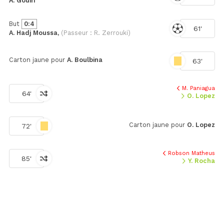
A. Gouiri
But
0:4
61'
A. Hadj Moussa,
(Passeur : R. Zerrouki)
Carton jaune pour
A. Boulbina
63'
M. Paniagua
64'
O. Lopez
Carton jaune pour
O. Lopez
72'
Robson Matheus
85'
Y. Rocha