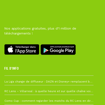
Nos applications gratuites, plus d'1 million de
téléchargements !
FIL D’INFO
Hier à 10h12
La Liga change de diffuseur : DAZN et Disney+ remplacent beIN Sports !
1 août à 09h19
RC Lens – Villarreal : à quelle heure et sur quelle chaîne voir la finale de la Como Cup ?
27 juillet à 19h57
Como Cup : comment regarder les matchs du RC Lens en direct ?