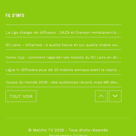
FIL D’INFO
Hier à 10h12
La Liga change de diffuseur : DAZN et Disney+ remplacent beIN Sports !
1 août à 09h19
RC Lens – Villarreal : à quelle heure et sur quelle chaîne voir la finale de la Como Cup ?
27 juillet à 19h57
Como Cup : comment regarder les matchs du RC Lens en direct ?
22 juillet à 19h16
Ligue 1+ diffusera plus de 30 matchs amicaux avant la reprise de la Ligue 1
22 juillet à 15h22
Coupe du monde 2026 : des audiences record, mais M6 devrait perdre très gros !
TOUT VOIR
© Matchs TV 2026 - Tous droits réservés
Programme TV foot