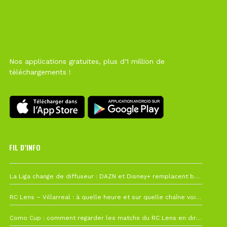
Nos applications gratuites, plus d'1 million de
téléchargements !
FIL D’INFO
6 août à 10h12
La Liga change de diffuseur : DAZN et Disney+ remplacent beIN Sports !
1 août à 09h19
RC Lens – Villarreal : à quelle heure et sur quelle chaîne voir la finale de la Como Cup ?
27 juillet à 19h57
Como Cup : comment regarder les matchs du RC Lens en direct ?