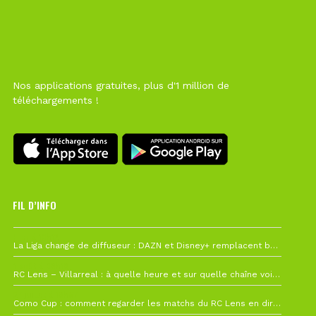
Nos applications gratuites, plus d'1 million de
téléchargements !
FIL D’INFO
Hier à 10h12
La Liga change de diffuseur : DAZN et Disney+ remplacent beIN Sports !
1 août à 09h19
RC Lens – Villarreal : à quelle heure et sur quelle chaîne voir la finale de la Como Cup ?
27 juillet à 19h57
Como Cup : comment regarder les matchs du RC Lens en direct ?