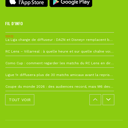
FIL D’INFO
10h12
La Liga change de diffuseur : DAZN et Disney+ remplacent beIN Sports !
1 août à 09h19
RC Lens – Villarreal : à quelle heure et sur quelle chaîne voir la finale de la Como Cup ?
27 juillet à 19h57
Como Cup : comment regarder les matchs du RC Lens en direct ?
22 juillet à 19h16
Ligue 1+ diffusera plus de 30 matchs amicaux avant la reprise de la Ligue 1
22 juillet à 15h22
Coupe du monde 2026 : des audiences record, mais M6 devrait perdre très gros !
TOUT VOIR