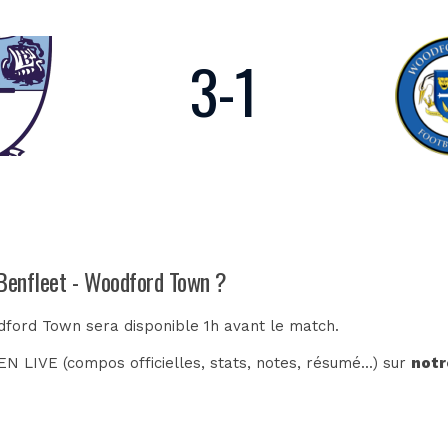
3
-
1
 Benfleet - Woodford Town ?
odford Town sera disponible 1h avant le match.
N LIVE (compos officielles, stats, notes, résumé...) sur
notr