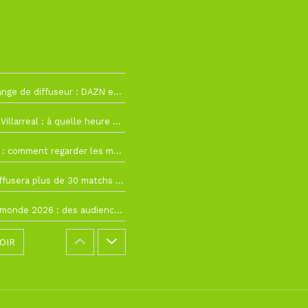
2
La Liga change de diffuseur : DAZN et Disney+ remplacent beIN Sports !
h19
RC Lens – Villarreal : à quelle heure et sur quelle chaîne voir la finale de la Como Cup ?
 19h57
Como Cup : comment regarder les matchs du RC Lens en direct ?
 19h16
Ligue 1+ diffusera plus de 30 matchs amicaux avant la reprise de la Ligue 1
 15h22
Coupe du monde 2026 : des audiences record, mais M6 devrait perdre très gros !
OIR