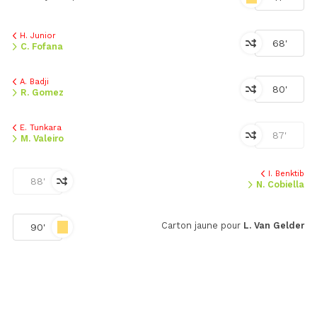
H. Junior
68'
C. Fofana
A. Badji
80'
R. Gomez
E. Tunkara
87'
M. Valeiro
I. Benktib
88'
N. Cobiella
Carton jaune pour
L. Van Gelder
90'