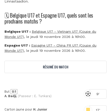
Linnastaadion
.
🗓️ Belgique U17 et Espagne U17, quels sont les
prochains matchs ?
Belgique U17 :
Belgique U17 - Vietnam U17 (Coupe du
Monde U17)
, le jeudi 19 novembre 2026 à 16h00.
Espagne U17 :
Espagne U17 - China PR U17 (Coupe du
Monde U17)
, le jeudi 19 novembre 2026 à 16h00.
RÉSUMÉ DU MATCH
But
0:1
9'
A. Badji,
(Passeur : E. Tunkara)
Carton jaune pour
H. Junior
17'